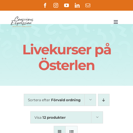
Fortsätt
till
innehållet
Toggle
Navigat
Om
Livekurser på
Metoden
Österlen
Butik
Handledning
Sortera efter
Förvald ordning
Referenser
Visa
12 produkter
Kontakt