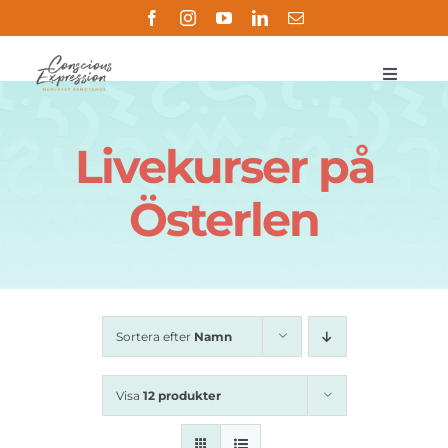
Fortsätt
till
innehållet
Toggle
Navigat
Om
Livekurser på
Metoden
Österlen
Butik
Handledning
Sortera efter
Namn
Referenser
Visa
12 produkter
Kontakt