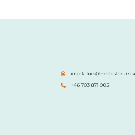
ingela.fors@motesforum.s
+46 703 871 005