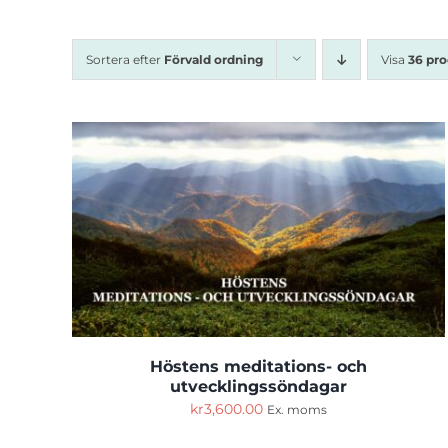
Sortera efter
Förvald ordning
Visa
36 pr
Höstens meditations- och
utvecklingssöndagar
kr
3,600.00
Ex. moms