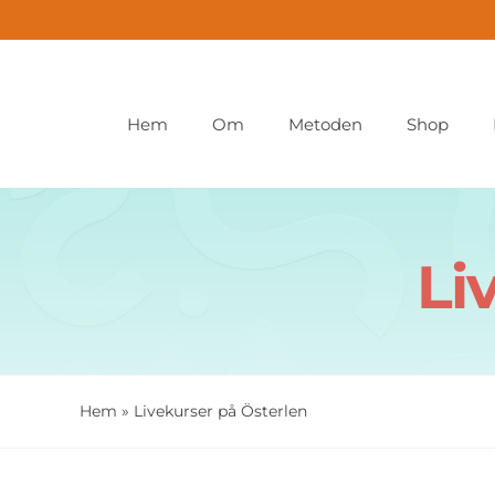
Fortsätt
till
innehållet
Hem
Om
Metoden
Shop
Li
Hem
»
Livekurser på Österlen