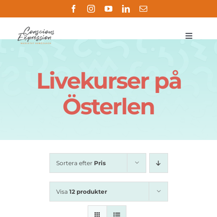
Fortsätt
till
innehållet
Toggle
Navigat
Om
Livekurser på
Metoden
Österlen
Butik
Handledning
Sortera efter
Pris
Referenser
Visa
12 produkter
Kontakt