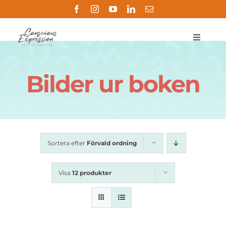
Fortsätt
till
innehållet
Toggle
Navigat
Om
Bilder ur boken
Metoden
Butik
Sortera efter
Förvald ordning
Handledning
Visa
12 produkter
Referenser
Kontakt