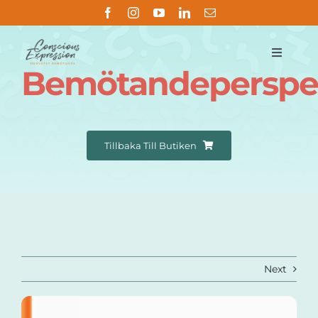
Fortsätt
till
innehållet
Toggle
Bemötandeperspe
Navigat
Om
Metoden
Tillbaka Till Butiken
Butik
Handledning
Next
Referenser
Kontakt