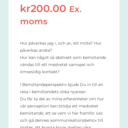
kr
200.00
Ex.
moms
Hur påverkas jag i, och av, ett möte? Hur
påverkas andra?
Hur kan något så abstrakt som bemötande
vändas till ett medvetet samspel och
ömsesidig kontakt?
I Bemötandeperspektiv bjuds Du in till en
resa i bemötandets olika nyanser.
Du får ta del av mina erfarenheter om hur
vår perception kan stödja ett medvetet
bemötande; att se vem vi har framför oss
och gå dennes kommunikationsbehov till
mötes; att bygga broar mellan våra