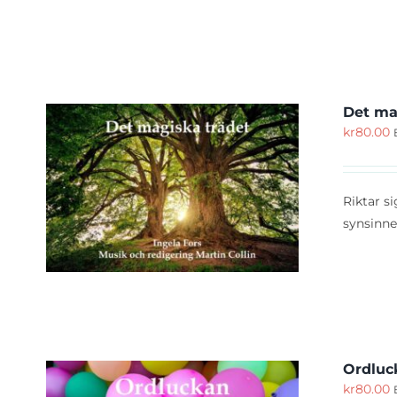
Det ma
kr
80.00
KÖP
Riktar s
synsinne
Ordluc
kr
80.00