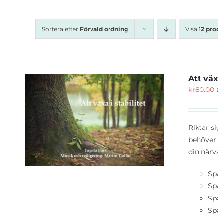
Sortera efter
Förvald ordning
Visa
12 pro
Att väx
kr
80.00
KÖP
Riktar si
behöver 
din närv
Sp
Spå
Spå
Spå