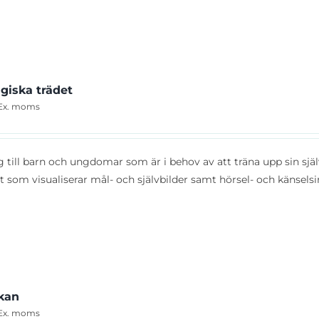
giska trädet
Ex. moms
ig till barn och ungdomar som är i behov av att träna upp sin själ
t som visualiserar mål- och självbilder samt hörsel- och känselsin
kan
Ex. moms