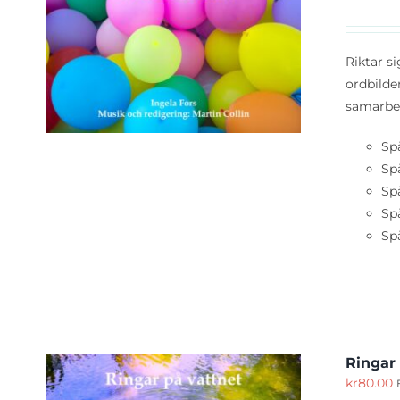
KÖP
Riktar s
ordbilde
samarbet
Spå
Sp
Sp
Spå
Spå
Ringar
kr
80.00