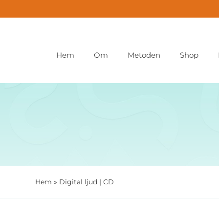
Fortsätt
till
innehållet
Hem
Om
Metoden
Shop
Hem
»
Digital ljud | CD