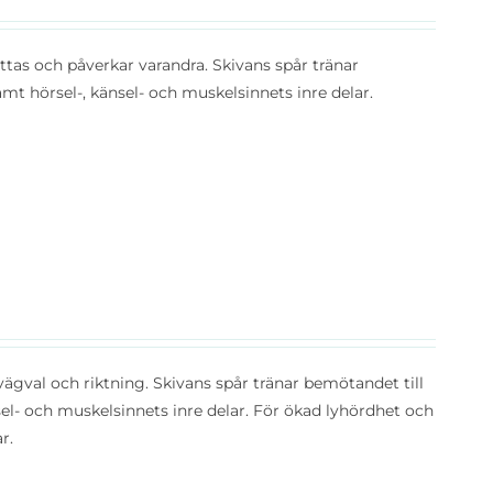
attas och påverkar varandra. Skivans spår tränar
amt hörsel-, känsel- och muskelsinnets inre delar.
vägval och riktning. Skivans spår tränar bemötandet till
nsel- och muskelsinnets inre delar. För ökad lyhördhet och
r.