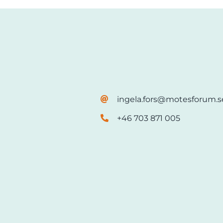
ingela.fors@motesforum.s
+46 703 871 005