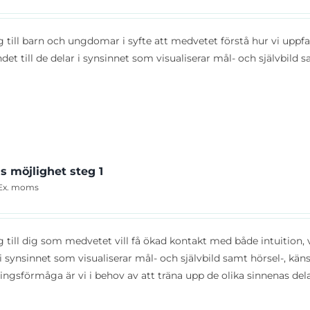
ig till barn och ungdomar i syfte att medvetet förstå hur vi uppf
et till de delar i synsinnet som visualiserar mål- och självbild s
s möjlighet steg 1
Ex. moms
ig till dig som medvetet vill få ökad kontakt med både intuition, 
 i synsinnet som visualiserar mål- och självbild samt hörsel-, kä
ingsförmåga är vi i behov av att träna upp de olika sinnenas dela