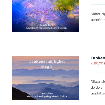
KÖP
Riktar s
bemötand
Tanken
kr
80.00
KÖP
Riktar s
de delar
uppfattn