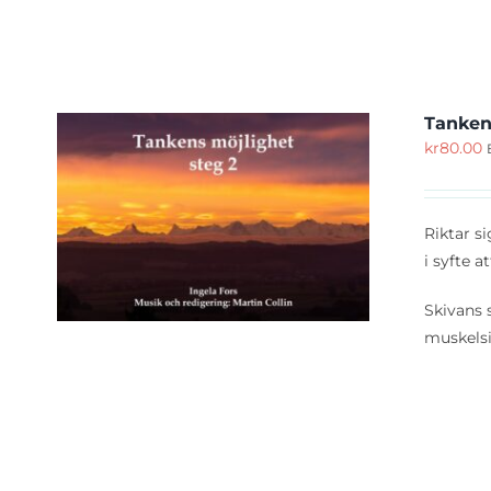
Tanken
kr
80.00
KÖP
Riktar s
i syfte a
Skivans 
muskelsi